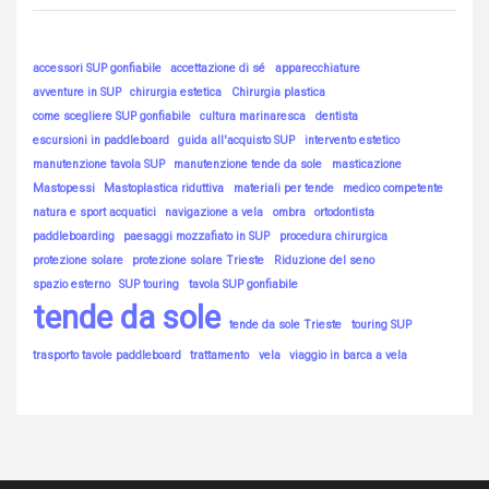
accessori SUP gonfiabile
accettazione di sé
apparecchiature
avventure in SUP
chirurgia estetica
Chirurgia plastica
come scegliere SUP gonfiabile
cultura marinaresca
dentista
escursioni in paddleboard
guida all'acquisto SUP
intervento estetico
manutenzione tavola SUP
manutenzione tende da sole
masticazione
Mastopessi
Mastoplastica riduttiva
materiali per tende
medico competente
natura e sport acquatici
navigazione a vela
ombra
ortodontista
paddleboarding
paesaggi mozzafiato in SUP
procedura chirurgica
protezione solare
protezione solare Trieste
Riduzione del seno
spazio esterno
SUP touring
tavola SUP gonfiabile
tende da sole
tende da sole Trieste
touring SUP
trasporto tavole paddleboard
trattamento
vela
viaggio in barca a vela