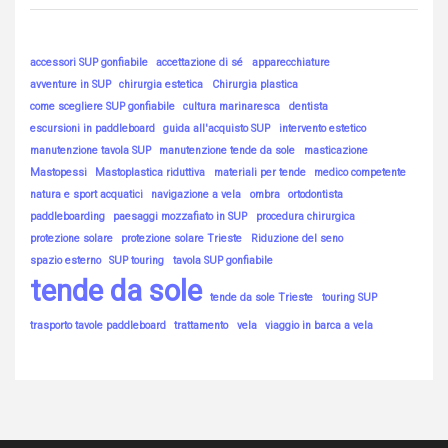
accessori SUP gonfiabile
accettazione di sé
apparecchiature
avventure in SUP
chirurgia estetica
Chirurgia plastica
come scegliere SUP gonfiabile
cultura marinaresca
dentista
escursioni in paddleboard
guida all'acquisto SUP
intervento estetico
manutenzione tavola SUP
manutenzione tende da sole
masticazione
Mastopessi
Mastoplastica riduttiva
materiali per tende
medico competente
natura e sport acquatici
navigazione a vela
ombra
ortodontista
paddleboarding
paesaggi mozzafiato in SUP
procedura chirurgica
protezione solare
protezione solare Trieste
Riduzione del seno
spazio esterno
SUP touring
tavola SUP gonfiabile
tende da sole
tende da sole Trieste
touring SUP
trasporto tavole paddleboard
trattamento
vela
viaggio in barca a vela