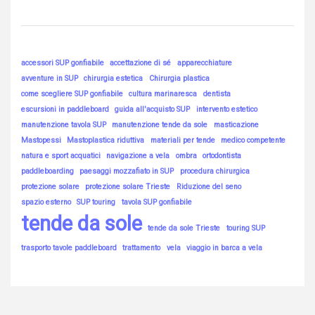
accessori SUP gonfiabile
accettazione di sé
apparecchiature
avventure in SUP
chirurgia estetica
Chirurgia plastica
come scegliere SUP gonfiabile
cultura marinaresca
dentista
escursioni in paddleboard
guida all'acquisto SUP
intervento estetico
manutenzione tavola SUP
manutenzione tende da sole
masticazione
Mastopessi
Mastoplastica riduttiva
materiali per tende
medico competente
natura e sport acquatici
navigazione a vela
ombra
ortodontista
paddleboarding
paesaggi mozzafiato in SUP
procedura chirurgica
protezione solare
protezione solare Trieste
Riduzione del seno
spazio esterno
SUP touring
tavola SUP gonfiabile
tende da sole
tende da sole Trieste
touring SUP
trasporto tavole paddleboard
trattamento
vela
viaggio in barca a vela