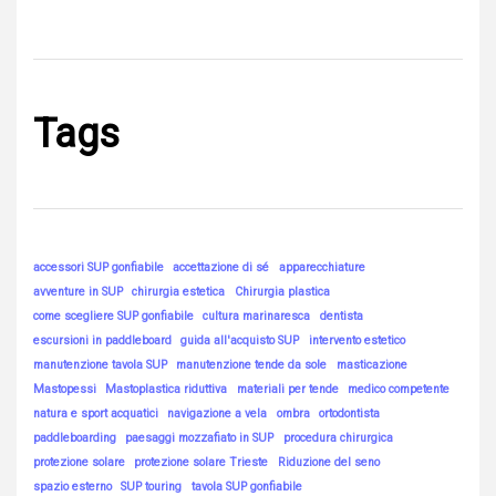
Tags
accessori SUP gonfiabile
accettazione di sé
apparecchiature
avventure in SUP
chirurgia estetica
Chirurgia plastica
come scegliere SUP gonfiabile
cultura marinaresca
dentista
escursioni in paddleboard
guida all'acquisto SUP
intervento estetico
manutenzione tavola SUP
manutenzione tende da sole
masticazione
Mastopessi
Mastoplastica riduttiva
materiali per tende
medico competente
natura e sport acquatici
navigazione a vela
ombra
ortodontista
paddleboarding
paesaggi mozzafiato in SUP
procedura chirurgica
protezione solare
protezione solare Trieste
Riduzione del seno
spazio esterno
SUP touring
tavola SUP gonfiabile