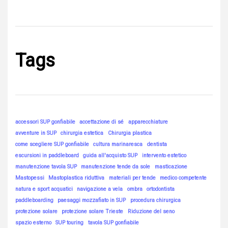
Tags
accessori SUP gonfiabile
accettazione di sé
apparecchiature
avventure in SUP
chirurgia estetica
Chirurgia plastica
come scegliere SUP gonfiabile
cultura marinaresca
dentista
escursioni in paddleboard
guida all'acquisto SUP
intervento estetico
manutenzione tavola SUP
manutenzione tende da sole
masticazione
Mastopessi
Mastoplastica riduttiva
materiali per tende
medico competente
natura e sport acquatici
navigazione a vela
ombra
ortodontista
paddleboarding
paesaggi mozzafiato in SUP
procedura chirurgica
protezione solare
protezione solare Trieste
Riduzione del seno
spazio esterno
SUP touring
tavola SUP gonfiabile